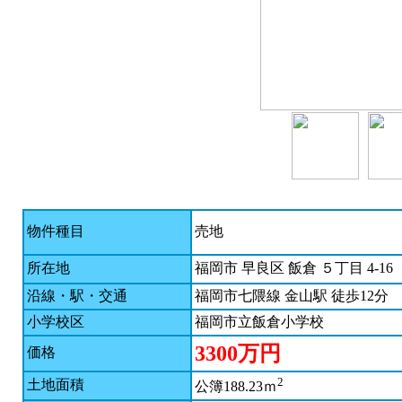
物件種目
売地
福岡市 早良区 飯倉 ５丁目 4-1
所在地
沿線・駅・交通
福岡市七隈線 金山駅 徒歩12
小学校区
福岡市立飯倉小学校
3300万円
価格
2
土地面積
公簿188.23ｍ