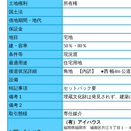
土地権利
所有権
国土法
借地期間・地代
保証金
地目
宅地
建・容率
50％・80％
条件等
現況渡
最適用途
住宅用地
接道状況詳細
角地 【内訳】
●西 幅4m 公道
設備
特記事項
セットバック要
備考１
埋蔵文化財は発見されず、建
備考２
取引態様
専任媒介
（有）アイハウス
福岡県福岡市 城南区片江５丁目１－